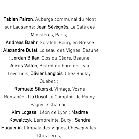
Fabien Pairon
, Auberge communal du Mont
sur Lausanne;
Jean Sévégnès
, Le Café des
Ministères, Paris;
Andreas Baehr
, Scratch, Bourg en Bresse
;
Alexandre Dutat
, Loiseau des Vignes, Beaune
;
Jordan Billan
, Clos du Cèdre, Beaune;
Alexis Valton
, Bistrot du bord de l'eau,
Levernois,
Olivier Langlois
, Chez Boulay,
Quebec ;
Romuald Sikorski
, Vintage, Vosne
Romanée
;
Iza Guyot
Le Comptoir de Pagny,
Pagny le Château;
Kim Logassi
, Léon de Lyon ;
Maxime
Kowalczyk
, L'empreinte, Buxy ;
Sandra
Huguenin
, L’Impala des Vignes, Chevagny-les-
Chevrières;